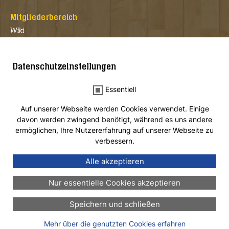
Mitgliederbereich
Wiki
Bund der Pfadfinder*innen (BdP)
Datenschutzeinstellungen
Landesverband Sachsen e.V.
Essentiell
Auf unserer Webseite werden Cookies verwendet. Einige
BdP Landesverband Sachsen e.V.
davon werden zwingend benötigt, während es uns andere
c/o Mandy Grazek, Weststraße 53c, 09212 Limbach-Oberfrohna
ermöglichen, Ihre Nutzererfahrung auf unserer Webseite zu
E-Mail:
sachsen@pfadfinden.de
verbessern.
Internet:
https://www.sachsen.pfadfinden.de
Alle akzeptieren
Nur essentielle Cookies akzeptieren
Impressum
Speichern und schließen
Datenschutzerklärung
Login
Mehr über die genutzten Cookies erfahren